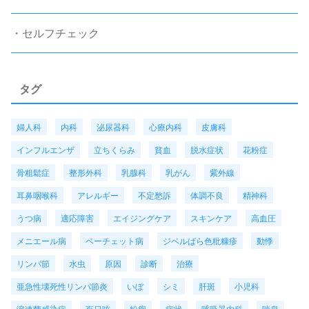
・セルフチェック
タグ
婦人科
内科
泌尿器科
心療内科
皮膚科
インフルエンザ
立ちくらみ
貧血
脱水症状
花粉症
骨粗鬆症
整形外科
乳腺科
乳がん
紫外線
耳鼻咽喉科
アレルギー
不定愁訴
体調不良
精神科
うつ病
適応障害
エイジングケア
スキンケア
高血圧
メニエール病
ベーチェット病
ジベルばら色粃糠疹
動悸
リンパ節
水虫
原因
診断
治療
亜急性壊死性リンパ節炎
いぼ
シミ
肝斑
小児科
溶連菌感染症
百日咳
粉瘤
症状
呼吸器内科
喘息