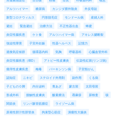
アルツハイマー
糖尿病
カンジダ膣外陰炎
外反母趾
新型コロナウィルス
円形脱毛症
モンドール病
産婦人科
避妊
緊急避妊
治療方法
不正性器出血
蜂蜜
炎症性腸疾患
ケト食
アルツハイマー病
アキレス腱断裂
強迫性障害
子宮外妊娠
性器ヘルペス
記憶力
過換気症候群
循環器内科
気胸
呼吸器科
心臓血管外科
炎症性腸疾患（IBD）
アトピー性皮膚炎
伝染性紅斑(リンゴ病)
瘙痒性皮膚疾患
梅毒
パーキンソン病
子宮頸がん
認知症
ニキビ
ステロイド外用剤
副作用
くる病
子どものＯ脚
内分泌科
青あざ
蒙古斑
太田母斑
形成外科
接触性皮膚炎
酸素療法
蕁麻疹
尿検査
咳
関節炎
リンパ脈管筋腫症
ライゾーム病
原発性胆汁性胆管炎
拘束型心筋症
潰瘍性大腸炎