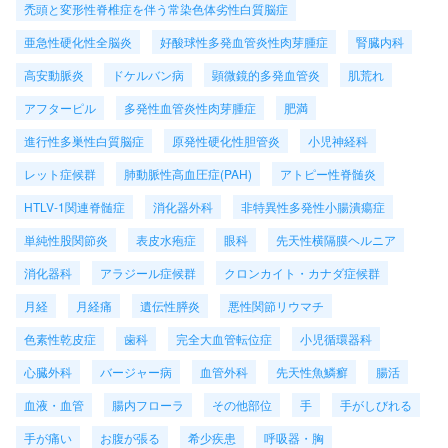
禿頭と変形性脊椎症を伴う常染色体劣性白質脳症
亜急性硬化性全脳炎
好酸球性多発血管炎性肉芽腫症
腎臓内科
高安動脈炎
ドケルバン病
顕微鏡的多発血管炎
肌荒れ
アフターピル
多発性血管炎性肉芽腫症
肥満
進行性多巣性白質脳症
原発性硬化性胆管炎
小児神経科
レット症候群
肺動脈性高血圧症(PAH)
アトピー性脊髄炎
HTLV-1関連脊髄症
消化器外科
非特異性多発性小腸潰瘍症
単純性股関節炎
表皮水疱症
眼科
先天性横隔膜ヘルニア
消化器科
アラジール症候群
クロンカイト・カナダ症候群
月経
月経痛
遺伝性膵炎
悪性関節リウマチ
色素性乾皮症
歯科
完全大血管転位症
小児循環器科
心臓外科
バージャー病
血管外科
先天性魚鱗癬
腸活
血液・血管
腸内フローラ
その他部位
手
手がしびれる
手が痛い
お腹が張る
希少疾患
呼吸器・胸