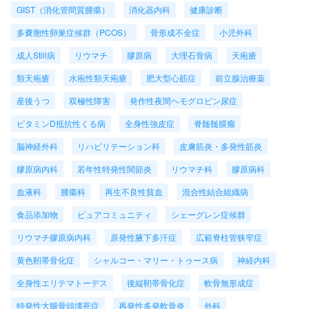
GIST（消化管間質腫瘍）
消化器内科
健康診断
多嚢胞性卵巣症候群（PCOS）
骨形成不全症
小児外科
成人Still病
リウマチ
膠原病
大理石骨病
天疱瘡
類天疱瘡
水疱性類天疱瘡
肥大型心筋症
前立腺治療薬
産後うつ
双極性障害
発作性夜間ヘモグロビン尿症
ビタミンD抵抗性くる病
全身性強皮症
脊髄髄膜瘤
脳神経外科
リハビリテーション科
皮膚筋炎・多発性筋炎
膠原病内科
若年性特発性関節炎
リウマチ科
膠原病科
血液科
腫瘍科
再生不良性貧血
混合性結合組織病
食品添加物
ピュアコミュニティ
シェーグレン症候群
リウマチ膠原病内科
原発性腋下多汗症
広範脊柱管狭窄症
黄色靭帯骨化症
シャルコー・マリー・トゥース病
神経内科
全身性エリテマトーデス
後縦靭帯骨化症
軟骨無形成症
特発性大腿骨頭壊死症
再発性多発軟骨炎
外科