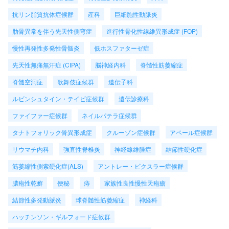
抗リン脂質抗体症候群
産科
巨細胞性動脈炎
肋骨異常を伴う先天性側弯症
進行性骨化性線維異形成症 (FOP)
慢性再発性多発性骨髄炎
低ホスファターゼ症
先天性無痛無汗症 (CIPA)
脳神経内科
脊髄性筋萎縮症
脊髄空洞症
歌舞伎症候群
遺伝子科
ルビンシュタイン・テイビ症候群
遺伝診療科
ファイファー症候群
ネイルパテラ症候群
タナトフォリック骨異形成症
クルーゾン症候群
アペール症候群
リウマチ内科
強直性脊椎炎
神経線維腫症
結節性硬化症
筋萎縮性側索硬化症(ALS)
アントレー・ビクスラー症候群
膿疱性乾癬
便秘
痔
家族性良性慢性天疱瘡
結節性多発動脈炎
球脊髄性筋萎縮症
神経科
ハッチンソン・ギルフォード症候群