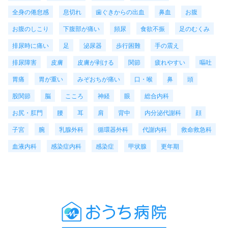
全身の倦怠感
息切れ
歯ぐきからの出血
鼻血
お腹
お腹のしこり
下腹部が痛い
頻尿
食欲不振
足のむくみ
排尿時に痛い
足
泌尿器
歩行困難
手の震え
排尿障害
皮膚
皮膚が剥ける
関節
疲れやすい
嘔吐
胃痛
胃が重い
みぞおちが痛い
口・喉
鼻
頭
股関節
脳
こころ
神経
眼
総合内科
お尻・肛門
腰
耳
肩
背中
内分泌代謝科
顔
子宮
腕
乳腺外科
循環器外科
代謝内科
救命救急科
血液内科
感染症内科
感染症
甲状腺
更年期