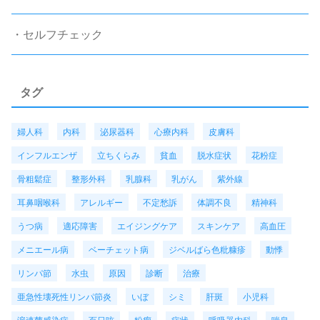
・セルフチェック
タグ
婦人科
内科
泌尿器科
心療内科
皮膚科
インフルエンザ
立ちくらみ
貧血
脱水症状
花粉症
骨粗鬆症
整形外科
乳腺科
乳がん
紫外線
耳鼻咽喉科
アレルギー
不定愁訴
体調不良
精神科
うつ病
適応障害
エイジングケア
スキンケア
高血圧
メニエール病
ベーチェット病
ジベルばら色粃糠疹
動悸
リンパ節
水虫
原因
診断
治療
亜急性壊死性リンパ節炎
いぼ
シミ
肝斑
小児科
溶連菌感染症
百日咳
粉瘤
症状
呼吸器内科
喘息