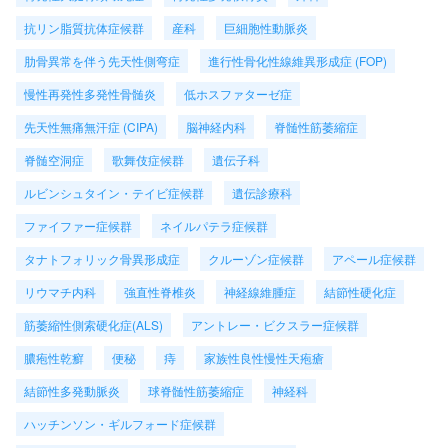
抗リン脂質抗体症候群
産科
巨細胞性動脈炎
肋骨異常を伴う先天性側弯症
進行性骨化性線維異形成症 (FOP)
慢性再発性多発性骨髄炎
低ホスファターゼ症
先天性無痛無汗症 (CIPA)
脳神経内科
脊髄性筋萎縮症
脊髄空洞症
歌舞伎症候群
遺伝子科
ルビンシュタイン・テイビ症候群
遺伝診療科
ファイファー症候群
ネイルパテラ症候群
タナトフォリック骨異形成症
クルーゾン症候群
アペール症候群
リウマチ内科
強直性脊椎炎
神経線維腫症
結節性硬化症
筋萎縮性側索硬化症(ALS)
アントレー・ビクスラー症候群
膿疱性乾癬
便秘
痔
家族性良性慢性天疱瘡
結節性多発動脈炎
球脊髄性筋萎縮症
神経科
ハッチンソン・ギルフォード症候群