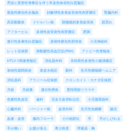
禿頭と変形性脊椎症を伴う常染色体劣性白質脳症
亜急性硬化性全脳炎
好酸球性多発血管炎性肉芽腫症
腎臓内科
高安動脈炎
ドケルバン病
顕微鏡的多発血管炎
肌荒れ
アフターピル
多発性血管炎性肉芽腫症
肥満
進行性多巣性白質脳症
原発性硬化性胆管炎
小児神経科
レット症候群
肺動脈性高血圧症(PAH)
アトピー性脊髄炎
HTLV-1関連脊髄症
消化器外科
非特異性多発性小腸潰瘍症
単純性股関節炎
表皮水疱症
眼科
先天性横隔膜ヘルニア
消化器科
アラジール症候群
クロンカイト・カナダ症候群
月経
月経痛
遺伝性膵炎
悪性関節リウマチ
色素性乾皮症
歯科
完全大血管転位症
小児循環器科
心臓外科
バージャー病
血管外科
先天性魚鱗癬
腸活
血液・血管
腸内フローラ
その他部位
手
手がしびれる
手が痛い
お腹が張る
希少疾患
呼吸器・胸