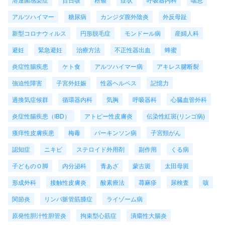
アルツハイマー
糖尿病
カンジダ膣外陰炎
外反母趾
新型コロナウィルス
円形脱毛症
モンドール病
産婦人科
避妊
緊急避妊
治療方法
不正性器出血
蜂蜜
炎症性腸疾患
ケト食
アルツハイマー病
アキレス腱断裂
強迫性障害
子宮外妊娠
性器ヘルペス
記憶力
過換気症候群
循環器内科
気胸
呼吸器科
心臓血管外科
炎症性腸疾患（IBD）
アトピー性皮膚炎
伝染性紅斑(リンゴ病)
瘙痒性皮膚疾患
梅毒
パーキンソン病
子宮頸がん
認知症
ニキビ
ステロイド外用剤
副作用
くる病
子どものＯ脚
内分泌科
青あざ
蒙古斑
太田母斑
形成外科
接触性皮膚炎
酸素療法
蕁麻疹
尿検査
咳
関節炎
リンパ脈管筋腫症
ライゾーム病
原発性胆汁性胆管炎
拘束型心筋症
潰瘍性大腸炎