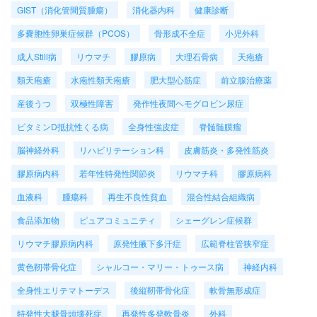
GIST（消化管間質腫瘍）
消化器内科
健康診断
多嚢胞性卵巣症候群（PCOS）
骨形成不全症
小児外科
成人Still病
リウマチ
膠原病
大理石骨病
天疱瘡
類天疱瘡
水疱性類天疱瘡
肥大型心筋症
前立腺治療薬
産後うつ
双極性障害
発作性夜間ヘモグロビン尿症
ビタミンD抵抗性くる病
全身性強皮症
脊髄髄膜瘤
脳神経外科
リハビリテーション科
皮膚筋炎・多発性筋炎
膠原病内科
若年性特発性関節炎
リウマチ科
膠原病科
血液科
腫瘍科
再生不良性貧血
混合性結合組織病
食品添加物
ピュアコミュニティ
シェーグレン症候群
リウマチ膠原病内科
原発性腋下多汗症
広範脊柱管狭窄症
黄色靭帯骨化症
シャルコー・マリー・トゥース病
神経内科
全身性エリテマトーデス
後縦靭帯骨化症
軟骨無形成症
特発性大腿骨頭壊死症
再発性多発軟骨炎
外科