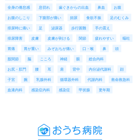
全身の倦怠感
息切れ
歯ぐきからの出血
鼻血
お腹
お腹のしこり
下腹部が痛い
頻尿
食欲不振
足のむくみ
排尿時に痛い
足
泌尿器
歩行困難
手の震え
排尿障害
皮膚
皮膚が剥ける
関節
疲れやすい
嘔吐
胃痛
胃が重い
みぞおちが痛い
口・喉
鼻
頭
股関節
脳
こころ
神経
眼
総合内科
お尻・肛門
腰
耳
肩
背中
内分泌代謝科
顔
子宮
腕
乳腺外科
循環器外科
代謝内科
救命救急科
血液内科
感染症内科
感染症
甲状腺
更年期