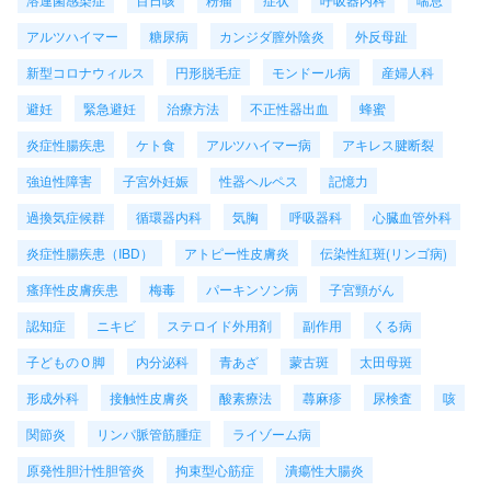
アルツハイマー
糖尿病
カンジダ膣外陰炎
外反母趾
新型コロナウィルス
円形脱毛症
モンドール病
産婦人科
避妊
緊急避妊
治療方法
不正性器出血
蜂蜜
炎症性腸疾患
ケト食
アルツハイマー病
アキレス腱断裂
強迫性障害
子宮外妊娠
性器ヘルペス
記憶力
過換気症候群
循環器内科
気胸
呼吸器科
心臓血管外科
炎症性腸疾患（IBD）
アトピー性皮膚炎
伝染性紅斑(リンゴ病)
瘙痒性皮膚疾患
梅毒
パーキンソン病
子宮頸がん
認知症
ニキビ
ステロイド外用剤
副作用
くる病
子どものＯ脚
内分泌科
青あざ
蒙古斑
太田母斑
形成外科
接触性皮膚炎
酸素療法
蕁麻疹
尿検査
咳
関節炎
リンパ脈管筋腫症
ライゾーム病
原発性胆汁性胆管炎
拘束型心筋症
潰瘍性大腸炎