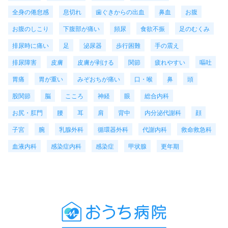
全身の倦怠感
息切れ
歯ぐきからの出血
鼻血
お腹
お腹のしこり
下腹部が痛い
頻尿
食欲不振
足のむくみ
排尿時に痛い
足
泌尿器
歩行困難
手の震え
排尿障害
皮膚
皮膚が剥ける
関節
疲れやすい
嘔吐
胃痛
胃が重い
みぞおちが痛い
口・喉
鼻
頭
股関節
脳
こころ
神経
眼
総合内科
お尻・肛門
腰
耳
肩
背中
内分泌代謝科
顔
子宮
腕
乳腺外科
循環器外科
代謝内科
救命救急科
血液内科
感染症内科
感染症
甲状腺
更年期