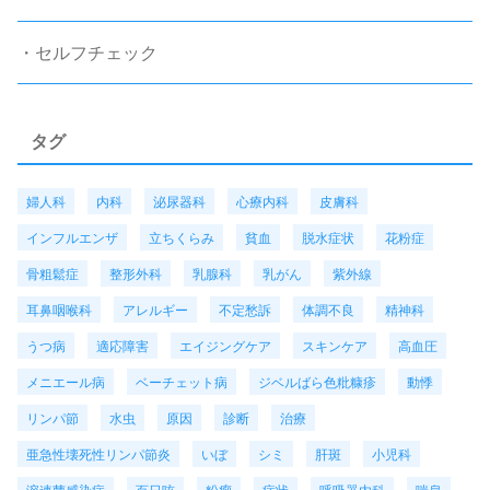
・セルフチェック
タグ
婦人科
内科
泌尿器科
心療内科
皮膚科
インフルエンザ
立ちくらみ
貧血
脱水症状
花粉症
骨粗鬆症
整形外科
乳腺科
乳がん
紫外線
耳鼻咽喉科
アレルギー
不定愁訴
体調不良
精神科
うつ病
適応障害
エイジングケア
スキンケア
高血圧
メニエール病
ベーチェット病
ジベルばら色粃糠疹
動悸
リンパ節
水虫
原因
診断
治療
亜急性壊死性リンパ節炎
いぼ
シミ
肝斑
小児科
溶連菌感染症
百日咳
粉瘤
症状
呼吸器内科
喘息