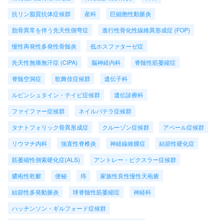
抗リン脂質抗体症候群
産科
巨細胞性動脈炎
肋骨異常を伴う先天性側弯症
進行性骨化性線維異形成症 (FOP)
慢性再発性多発性骨髄炎
低ホスファターゼ症
先天性無痛無汗症 (CIPA)
脳神経内科
脊髄性筋萎縮症
脊髄空洞症
歌舞伎症候群
遺伝子科
ルビンシュタイン・テイビ症候群
遺伝診療科
ファイファー症候群
ネイルパテラ症候群
タナトフォリック骨異形成症
クルーゾン症候群
アペール症候群
リウマチ内科
強直性脊椎炎
神経線維腫症
結節性硬化症
筋萎縮性側索硬化症(ALS)
アントレー・ビクスラー症候群
膿疱性乾癬
便秘
痔
家族性良性慢性天疱瘡
結節性多発動脈炎
球脊髄性筋萎縮症
神経科
ハッチンソン・ギルフォード症候群