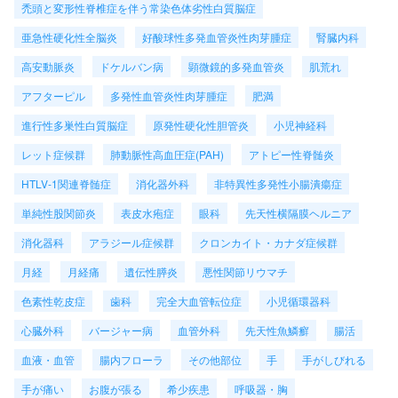
禿頭と変形性脊椎症を伴う常染色体劣性白質脳症
亜急性硬化性全脳炎
好酸球性多発血管炎性肉芽腫症
腎臓内科
高安動脈炎
ドケルバン病
顕微鏡的多発血管炎
肌荒れ
アフターピル
多発性血管炎性肉芽腫症
肥満
進行性多巣性白質脳症
原発性硬化性胆管炎
小児神経科
レット症候群
肺動脈性高血圧症(PAH)
アトピー性脊髄炎
HTLV-1関連脊髄症
消化器外科
非特異性多発性小腸潰瘍症
単純性股関節炎
表皮水疱症
眼科
先天性横隔膜ヘルニア
消化器科
アラジール症候群
クロンカイト・カナダ症候群
月経
月経痛
遺伝性膵炎
悪性関節リウマチ
色素性乾皮症
歯科
完全大血管転位症
小児循環器科
心臓外科
バージャー病
血管外科
先天性魚鱗癬
腸活
血液・血管
腸内フローラ
その他部位
手
手がしびれる
手が痛い
お腹が張る
希少疾患
呼吸器・胸