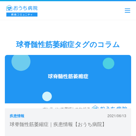
球脊髄性筋萎縮症タグのコラム
疾患情報
2021/06/13
球脊髄性筋萎縮症｜疾患情報【おうち病院】