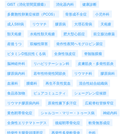
GIST（消化管間質腫瘍）
消化器内科
健康診断
多嚢胞性卵巣症候群（PCOS）
骨形成不全症
小児外科
成人Still病
リウマチ
膠原病
大理石骨病
天疱瘡
類天疱瘡
水疱性類天疱瘡
肥大型心筋症
前立腺治療薬
産後うつ
双極性障害
発作性夜間ヘモグロビン尿症
ビタミンD抵抗性くる病
全身性強皮症
脊髄髄膜瘤
脳神経外科
リハビリテーション科
皮膚筋炎・多発性筋炎
膠原病内科
若年性特発性関節炎
リウマチ科
膠原病科
血液科
腫瘍科
再生不良性貧血
混合性結合組織病
食品添加物
ピュアコミュニティ
シェーグレン症候群
リウマチ膠原病内科
原発性腋下多汗症
広範脊柱管狭窄症
黄色靭帯骨化症
シャルコー・マリー・トゥース病
神経内科
全身性エリテマトーデス
後縦靭帯骨化症
軟骨無形成症
特発性大腿骨頭壊死症
再発性多発軟骨炎
外科