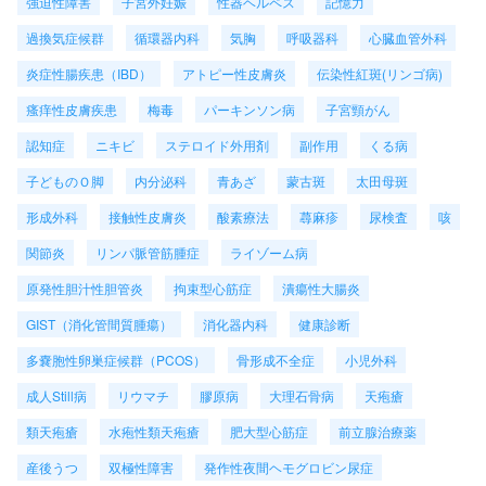
強迫性障害
子宮外妊娠
性器ヘルペス
記憶力
過換気症候群
循環器内科
気胸
呼吸器科
心臓血管外科
炎症性腸疾患（IBD）
アトピー性皮膚炎
伝染性紅斑(リンゴ病)
瘙痒性皮膚疾患
梅毒
パーキンソン病
子宮頸がん
認知症
ニキビ
ステロイド外用剤
副作用
くる病
子どものＯ脚
内分泌科
青あざ
蒙古斑
太田母斑
形成外科
接触性皮膚炎
酸素療法
蕁麻疹
尿検査
咳
関節炎
リンパ脈管筋腫症
ライゾーム病
原発性胆汁性胆管炎
拘束型心筋症
潰瘍性大腸炎
GIST（消化管間質腫瘍）
消化器内科
健康診断
多嚢胞性卵巣症候群（PCOS）
骨形成不全症
小児外科
成人Still病
リウマチ
膠原病
大理石骨病
天疱瘡
類天疱瘡
水疱性類天疱瘡
肥大型心筋症
前立腺治療薬
産後うつ
双極性障害
発作性夜間ヘモグロビン尿症