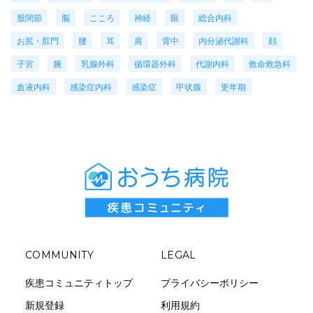
股関節
脳
こころ
神経
眼
総合内科
お尻・肛門
腰
耳
肩
背中
内分泌代謝科
顔
子宮
腕
乳腺外科
循環器外科
代謝内科
救命救急科
血液内科
感染症内科
感染症
甲状腺
更年期
COMMUNITY
LEGAL
疾患コミュニティトップ
プライバシーポリシー
新規登録
利用規約