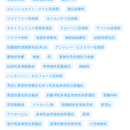
ルビンシュタイン・テイビ症候群
遺伝診療科
ファイファー症候群
ネイルパテラ症候群
タナトフォリック骨異形成症
クルーゾン症候群
アペール症候群
リウマチ内科
強直性脊椎炎
神経線維腫症
結節性硬化症
筋萎縮性側索硬化症(ALS)
アントレー・ビクスラー症候群
膿疱性乾癬
便秘
痔
家族性良性慢性天疱瘡
結節性多発動脈炎
球脊髄性筋萎縮症
神経科
ハッチンソン・ギルフォード症候群
禿頭と変形性脊椎症を伴う常染色体劣性白質脳症
亜急性硬化性全脳炎
好酸球性多発血管炎性肉芽腫症
腎臓内科
高安動脈炎
ドケルバン病
顕微鏡的多発血管炎
肌荒れ
アフターピル
多発性血管炎性肉芽腫症
肥満
進行性多巣性白質脳症
原発性硬化性胆管炎
小児神経科