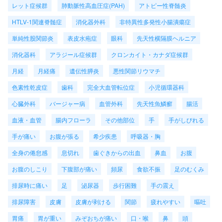
レット症候群
肺動脈性高血圧症(PAH)
アトピー性脊髄炎
HTLV-1関連脊髄症
消化器外科
非特異性多発性小腸潰瘍症
単純性股関節炎
表皮水疱症
眼科
先天性横隔膜ヘルニア
消化器科
アラジール症候群
クロンカイト・カナダ症候群
月経
月経痛
遺伝性膵炎
悪性関節リウマチ
色素性乾皮症
歯科
完全大血管転位症
小児循環器科
心臓外科
バージャー病
血管外科
先天性魚鱗癬
腸活
血液・血管
腸内フローラ
その他部位
手
手がしびれる
手が痛い
お腹が張る
希少疾患
呼吸器・胸
全身の倦怠感
息切れ
歯ぐきからの出血
鼻血
お腹
お腹のしこり
下腹部が痛い
頻尿
食欲不振
足のむくみ
排尿時に痛い
足
泌尿器
歩行困難
手の震え
排尿障害
皮膚
皮膚が剥ける
関節
疲れやすい
嘔吐
胃痛
胃が重い
みぞおちが痛い
口・喉
鼻
頭