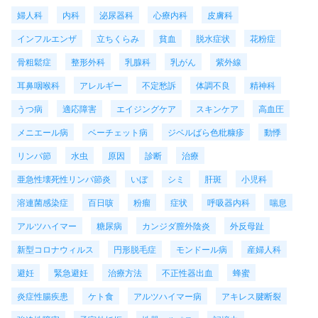
婦人科
内科
泌尿器科
心療内科
皮膚科
インフルエンザ
立ちくらみ
貧血
脱水症状
花粉症
骨粗鬆症
整形外科
乳腺科
乳がん
紫外線
耳鼻咽喉科
アレルギー
不定愁訴
体調不良
精神科
うつ病
適応障害
エイジングケア
スキンケア
高血圧
メニエール病
ベーチェット病
ジベルばら色粃糠疹
動悸
リンパ節
水虫
原因
診断
治療
亜急性壊死性リンパ節炎
いぼ
シミ
肝斑
小児科
溶連菌感染症
百日咳
粉瘤
症状
呼吸器内科
喘息
アルツハイマー
糖尿病
カンジダ膣外陰炎
外反母趾
新型コロナウィルス
円形脱毛症
モンドール病
産婦人科
避妊
緊急避妊
治療方法
不正性器出血
蜂蜜
炎症性腸疾患
ケト食
アルツハイマー病
アキレス腱断裂