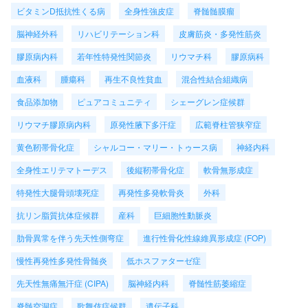
ビタミンD抵抗性くる病
全身性強皮症
脊髄髄膜瘤
脳神経外科
リハビリテーション科
皮膚筋炎・多発性筋炎
膠原病内科
若年性特発性関節炎
リウマチ科
膠原病科
血液科
腫瘍科
再生不良性貧血
混合性結合組織病
食品添加物
ピュアコミュニティ
シェーグレン症候群
リウマチ膠原病内科
原発性腋下多汗症
広範脊柱管狭窄症
黄色靭帯骨化症
シャルコー・マリー・トゥース病
神経内科
全身性エリテマトーデス
後縦靭帯骨化症
軟骨無形成症
特発性大腿骨頭壊死症
再発性多発軟骨炎
外科
抗リン脂質抗体症候群
産科
巨細胞性動脈炎
肋骨異常を伴う先天性側弯症
進行性骨化性線維異形成症 (FOP)
慢性再発性多発性骨髄炎
低ホスファターゼ症
先天性無痛無汗症 (CIPA)
脳神経内科
脊髄性筋萎縮症
脊髄空洞症
歌舞伎症候群
遺伝子科