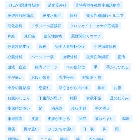
HTLV-1関連脊髄症
消化器外科
非特異性多発性小腸潰瘍症
単純性股関節炎
表皮水疱症
眼科
先天性横隔膜ヘルニア
消化器科
アラジール症候群
クロンカイト・カナダ症候群
月経
月経痛
遺伝性膵炎
悪性関節リウマチ
色素性乾皮症
歯科
完全大血管転位症
小児循環器科
心臓外科
バージャー病
血管外科
先天性魚鱗癬
腸活
血液・血管
腸内フローラ
その他部位
手
手がしびれる
手が痛い
お腹が張る
希少疾患
呼吸器・胸
全身の倦怠感
息切れ
歯ぐきからの出血
鼻血
お腹
お腹のしこり
下腹部が痛い
頻尿
食欲不振
足のむくみ
排尿時に痛い
足
泌尿器
歩行困難
手の震え
排尿障害
皮膚
皮膚が剥ける
関節
疲れやすい
嘔吐
胃痛
胃が重い
みぞおちが痛い
口・喉
鼻
頭
股関節
脳
こころ
神経
眼
総合内科