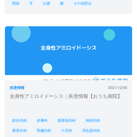
関節
手
お腹
腰
その他部位
疾患情報
2021/12/06
全身性アミロイドーシス｜疾患情報【おうち病院】
総合内科
皮膚科
循環器内科
神経内科
整形外科
腎臓内科
小児科
消化器内科