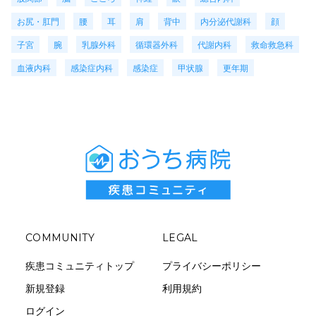
お尻・肛門
腰
耳
肩
背中
内分泌代謝科
顔
子宮
腕
乳腺外科
循環器外科
代謝内科
救命救急科
血液内科
感染症内科
感染症
甲状腺
更年期
COMMUNITY
LEGAL
疾患コミュニティトップ
プライバシーポリシー
新規登録
利用規約
ログイン