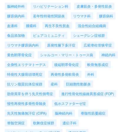
脳神経外科
リハビリテーション科
皮膚筋炎・多発性筋炎
膠原病内科
若年性特発性関節炎
リウマチ科
膠原病科
血液科
腫瘍科
再生不良性貧血
混合性結合組織病
食品添加物
ピュアコミュニティ
シェーグレン症候群
リウマチ膠原病内科
原発性腋下多汗症
広範脊柱管狭窄症
黄色靭帯骨化症
シャルコー・マリー・トゥース病
神経内科
全身性エリテマトーデス
後縦靭帯骨化症
軟骨無形成症
特発性大腿骨頭壊死症
再発性多発軟骨炎
外科
抗リン脂質抗体症候群
産科
巨細胞性動脈炎
肋骨異常を伴う先天性側弯症
進行性骨化性線維異形成症 (FOP)
慢性再発性多発性骨髄炎
低ホスファターゼ症
先天性無痛無汗症 (CIPA)
脳神経内科
脊髄性筋萎縮症
脊髄空洞症
歌舞伎症候群
遺伝子科