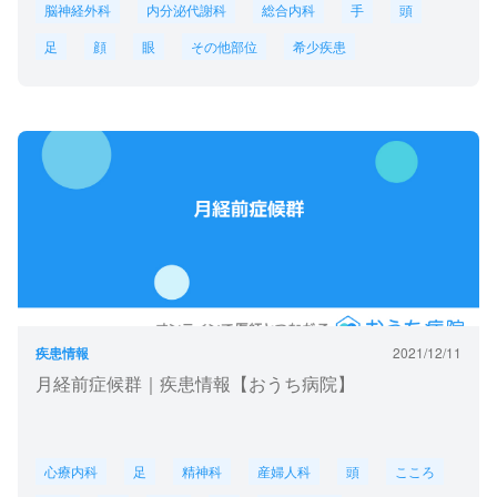
脳神経外科
内分泌代謝科
総合内科
手
頭
足
顔
眼
その他部位
希少疾患
疾患情報
2021/12/11
月経前症候群｜疾患情報【おうち病院】
心療内科
足
精神科
産婦人科
頭
こころ