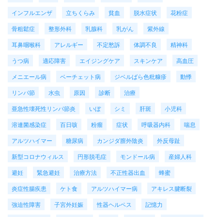
インフルエンザ
立ちくらみ
貧血
脱水症状
花粉症
骨粗鬆症
整形外科
乳腺科
乳がん
紫外線
耳鼻咽喉科
アレルギー
不定愁訴
体調不良
精神科
うつ病
適応障害
エイジングケア
スキンケア
高血圧
メニエール病
ベーチェット病
ジベルばら色粃糠疹
動悸
リンパ節
水虫
原因
診断
治療
亜急性壊死性リンパ節炎
いぼ
シミ
肝斑
小児科
溶連菌感染症
百日咳
粉瘤
症状
呼吸器内科
喘息
アルツハイマー
糖尿病
カンジダ膣外陰炎
外反母趾
新型コロナウィルス
円形脱毛症
モンドール病
産婦人科
避妊
緊急避妊
治療方法
不正性器出血
蜂蜜
炎症性腸疾患
ケト食
アルツハイマー病
アキレス腱断裂
強迫性障害
子宮外妊娠
性器ヘルペス
記憶力