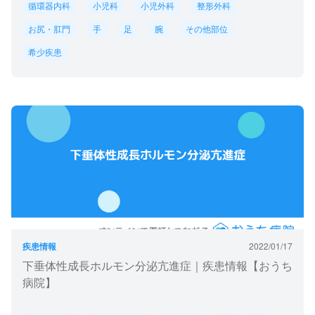
循環器内科
小児科
小児外科
整形外科
お尻・肛門
手
足
腕
その他部位
希少疾患
疾患情報
2022/01/17
下垂体性成長ホルモン分泌亢進症｜疾患情報【おうち
病院】