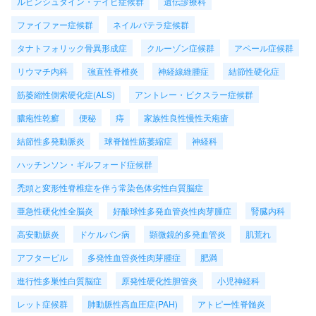
ルビンシュタイン・テイビ症候群
遺伝診療科
ファイファー症候群
ネイルパテラ症候群
タナトフォリック骨異形成症
クルーゾン症候群
アペール症候群
リウマチ内科
強直性脊椎炎
神経線維腫症
結節性硬化症
筋萎縮性側索硬化症(ALS)
アントレー・ビクスラー症候群
膿疱性乾癬
便秘
痔
家族性良性慢性天疱瘡
結節性多発動脈炎
球脊髄性筋萎縮症
神経科
ハッチンソン・ギルフォード症候群
禿頭と変形性脊椎症を伴う常染色体劣性白質脳症
亜急性硬化性全脳炎
好酸球性多発血管炎性肉芽腫症
腎臓内科
高安動脈炎
ドケルバン病
顕微鏡的多発血管炎
肌荒れ
アフターピル
多発性血管炎性肉芽腫症
肥満
進行性多巣性白質脳症
原発性硬化性胆管炎
小児神経科
レット症候群
肺動脈性高血圧症(PAH)
アトピー性脊髄炎