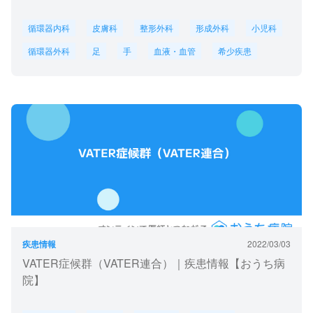
循環器内科
皮膚科
整形外科
形成外科
小児科
循環器外科
足
手
血液・血管
希少疾患
疾患情報
2022/03/03
VATER症候群（VATER連合）｜疾患情報【おうち病
院】