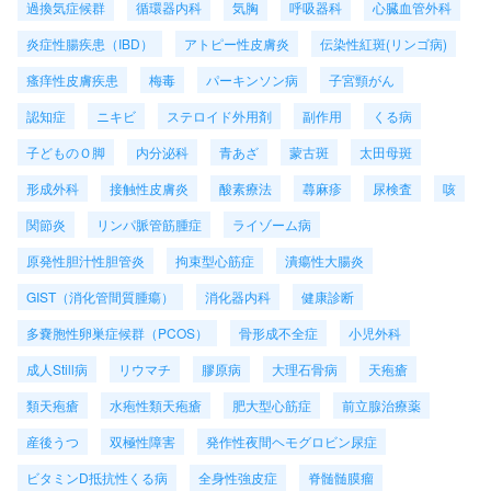
過換気症候群
循環器内科
気胸
呼吸器科
心臓血管外科
炎症性腸疾患（IBD）
アトピー性皮膚炎
伝染性紅斑(リンゴ病)
瘙痒性皮膚疾患
梅毒
パーキンソン病
子宮頸がん
認知症
ニキビ
ステロイド外用剤
副作用
くる病
子どものＯ脚
内分泌科
青あざ
蒙古斑
太田母斑
形成外科
接触性皮膚炎
酸素療法
蕁麻疹
尿検査
咳
関節炎
リンパ脈管筋腫症
ライゾーム病
原発性胆汁性胆管炎
拘束型心筋症
潰瘍性大腸炎
GIST（消化管間質腫瘍）
消化器内科
健康診断
多嚢胞性卵巣症候群（PCOS）
骨形成不全症
小児外科
成人Still病
リウマチ
膠原病
大理石骨病
天疱瘡
類天疱瘡
水疱性類天疱瘡
肥大型心筋症
前立腺治療薬
産後うつ
双極性障害
発作性夜間ヘモグロビン尿症
ビタミンD抵抗性くる病
全身性強皮症
脊髄髄膜瘤