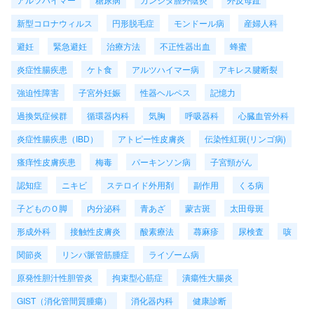
新型コロナウィルス
円形脱毛症
モンドール病
産婦人科
避妊
緊急避妊
治療方法
不正性器出血
蜂蜜
炎症性腸疾患
ケト食
アルツハイマー病
アキレス腱断裂
強迫性障害
子宮外妊娠
性器ヘルペス
記憶力
過換気症候群
循環器内科
気胸
呼吸器科
心臓血管外科
炎症性腸疾患（IBD）
アトピー性皮膚炎
伝染性紅斑(リンゴ病)
瘙痒性皮膚疾患
梅毒
パーキンソン病
子宮頸がん
認知症
ニキビ
ステロイド外用剤
副作用
くる病
子どものＯ脚
内分泌科
青あざ
蒙古斑
太田母斑
形成外科
接触性皮膚炎
酸素療法
蕁麻疹
尿検査
咳
関節炎
リンパ脈管筋腫症
ライゾーム病
原発性胆汁性胆管炎
拘束型心筋症
潰瘍性大腸炎
GIST（消化管間質腫瘍）
消化器内科
健康診断