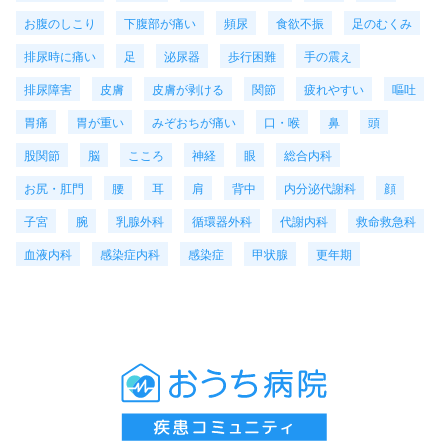
お腹のしこり
下腹部が痛い
頻尿
食欲不振
足のむくみ
排尿時に痛い
足
泌尿器
歩行困難
手の震え
排尿障害
皮膚
皮膚が剥ける
関節
疲れやすい
嘔吐
胃痛
胃が重い
みぞおちが痛い
口・喉
鼻
頭
股関節
脳
こころ
神経
眼
総合内科
お尻・肛門
腰
耳
肩
背中
内分泌代謝科
顔
子宮
腕
乳腺外科
循環器外科
代謝内科
救命救急科
血液内科
感染症内科
感染症
甲状腺
更年期