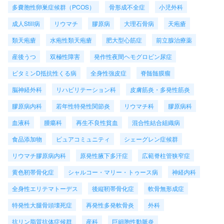
多嚢胞性卵巣症候群（PCOS）
骨形成不全症
小児外科
成人Still病
リウマチ
膠原病
大理石骨病
天疱瘡
類天疱瘡
水疱性類天疱瘡
肥大型心筋症
前立腺治療薬
産後うつ
双極性障害
発作性夜間ヘモグロビン尿症
ビタミンD抵抗性くる病
全身性強皮症
脊髄髄膜瘤
脳神経外科
リハビリテーション科
皮膚筋炎・多発性筋炎
膠原病内科
若年性特発性関節炎
リウマチ科
膠原病科
血液科
腫瘍科
再生不良性貧血
混合性結合組織病
食品添加物
ピュアコミュニティ
シェーグレン症候群
リウマチ膠原病内科
原発性腋下多汗症
広範脊柱管狭窄症
黄色靭帯骨化症
シャルコー・マリー・トゥース病
神経内科
全身性エリテマトーデス
後縦靭帯骨化症
軟骨無形成症
特発性大腿骨頭壊死症
再発性多発軟骨炎
外科
抗リン脂質抗体症候群
産科
巨細胞性動脈炎