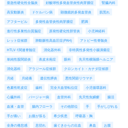
亜急性硬化性全脳炎
好酸球性多発血管炎性肉芽腫症
腎臓内科
高安動脈炎
ドケルバン病
顕微鏡的多発血管炎
肌荒れ
アフターピル
多発性血管炎性肉芽腫症
肥満
進行性多巣性白質脳症
原発性硬化性胆管炎
小児神経科
レット症候群
肺動脈性高血圧症(PAH)
アトピー性脊髄炎
HTLV-1関連脊髄症
消化器外科
非特異性多発性小腸潰瘍症
単純性股関節炎
表皮水疱症
眼科
先天性横隔膜ヘルニア
消化器科
アラジール症候群
クロンカイト・カナダ症候群
月経
月経痛
遺伝性膵炎
悪性関節リウマチ
色素性乾皮症
歯科
完全大血管転位症
小児循環器科
心臓外科
バージャー病
血管外科
先天性魚鱗癬
腸活
血液・血管
腸内フローラ
その他部位
手
手がしびれる
手が痛い
お腹が張る
希少疾患
呼吸器・胸
全身の倦怠感
息切れ
歯ぐきからの出血
鼻血
お腹