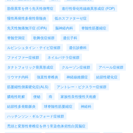
肋骨異常を伴う先天性側弯症
進行性骨化性線維異形成症 (FOP)
慢性再発性多発性骨髄炎
低ホスファターゼ症
先天性無痛無汗症 (CIPA)
脳神経内科
脊髄性筋萎縮症
脊髄空洞症
歌舞伎症候群
遺伝子科
ルビンシュタイン・テイビ症候群
遺伝診療科
ファイファー症候群
ネイルパテラ症候群
タナトフォリック骨異形成症
クルーゾン症候群
アペール症候群
リウマチ内科
強直性脊椎炎
神経線維腫症
結節性硬化症
筋萎縮性側索硬化症(ALS)
アントレー・ビクスラー症候群
膿疱性乾癬
便秘
痔
家族性良性慢性天疱瘡
結節性多発動脈炎
球脊髄性筋萎縮症
神経科
ハッチンソン・ギルフォード症候群
禿頭と変形性脊椎症を伴う常染色体劣性白質脳症