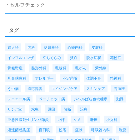
・セルフチェック
タグ
婦人科
内科
泌尿器科
心療内科
皮膚科
インフルエンザ
立ちくらみ
貧血
脱水症状
花粉症
骨粗鬆症
整形外科
乳腺科
乳がん
紫外線
耳鼻咽喉科
アレルギー
不定愁訴
体調不良
精神科
うつ病
適応障害
エイジングケア
スキンケア
高血圧
メニエール病
ベーチェット病
ジベルばら色粃糠疹
動悸
リンパ節
水虫
原因
診断
治療
亜急性壊死性リンパ節炎
いぼ
シミ
肝斑
小児科
溶連菌感染症
百日咳
粉瘤
症状
呼吸器内科
喘息
アルツハイマー
糖尿病
カンジダ膣外陰炎
外反母趾