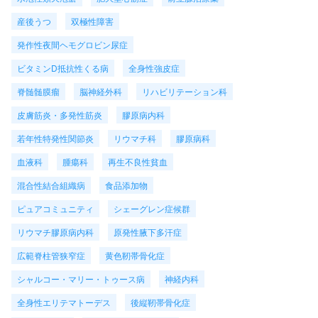
産後うつ
双極性障害
発作性夜間ヘモグロビン尿症
ビタミンD抵抗性くる病
全身性強皮症
脊髄髄膜瘤
脳神経外科
リハビリテーション科
皮膚筋炎・多発性筋炎
膠原病内科
若年性特発性関節炎
リウマチ科
膠原病科
血液科
腫瘍科
再生不良性貧血
混合性結合組織病
食品添加物
ピュアコミュニティ
シェーグレン症候群
リウマチ膠原病内科
原発性腋下多汗症
広範脊柱管狭窄症
黄色靭帯骨化症
シャルコー・マリー・トゥース病
神経内科
全身性エリテマトーデス
後縦靭帯骨化症