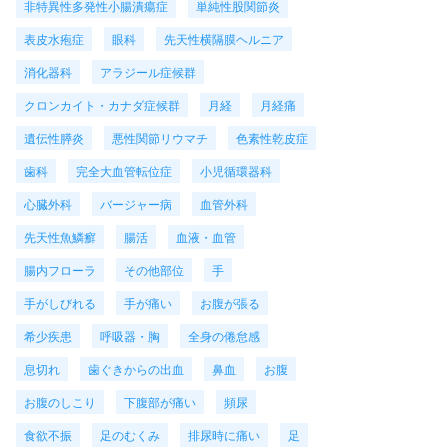
非特異性多発性小腸潰瘍症
単純性股関節炎
表皮水疱症
眼科
先天性横隔膜ヘルニア
消化器科
アラジール症候群
クロンカイト・カナダ症候群
月経
月経痛
遺伝性膵炎
悪性関節リウマチ
色素性乾皮症
歯科
完全大血管転位症
小児循環器科
心臓外科
バージャー病
血管外科
先天性魚鱗癬
腸活
血液・血管
腸内フローラ
その他部位
手
手がしびれる
手が痛い
お腹が張る
希少疾患
呼吸器・胸
全身の倦怠感
息切れ
歯ぐきからの出血
鼻血
お腹
お腹のしこり
下腹部が痛い
頻尿
食欲不振
足のむくみ
排尿時に痛い
足