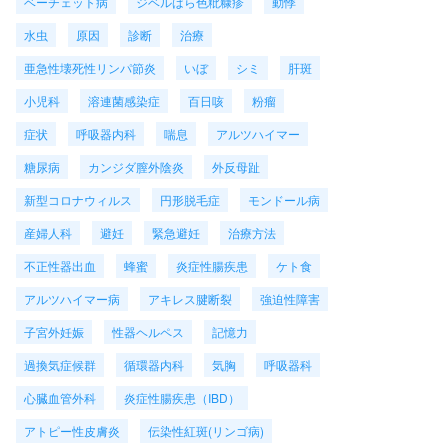
ベーチェット病
ジベルばら色粃糠疹
動悸
水虫
原因
診断
治療
亜急性壊死性リンパ節炎
いぼ
シミ
肝斑
小児科
溶連菌感染症
百日咳
粉瘤
症状
呼吸器内科
喘息
アルツハイマー
糖尿病
カンジダ膣外陰炎
外反母趾
新型コロナウィルス
円形脱毛症
モンドール病
産婦人科
避妊
緊急避妊
治療方法
不正性器出血
蜂蜜
炎症性腸疾患
ケト食
アルツハイマー病
アキレス腱断裂
強迫性障害
子宮外妊娠
性器ヘルペス
記憶力
過換気症候群
循環器内科
気胸
呼吸器科
心臓血管外科
炎症性腸疾患（IBD）
アトピー性皮膚炎
伝染性紅斑(リンゴ病)