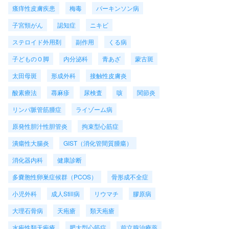
瘙痒性皮膚疾患
梅毒
パーキンソン病
子宮頸がん
認知症
ニキビ
ステロイド外用剤
副作用
くる病
子どものＯ脚
内分泌科
青あざ
蒙古斑
太田母斑
形成外科
接触性皮膚炎
酸素療法
蕁麻疹
尿検査
咳
関節炎
リンパ脈管筋腫症
ライゾーム病
原発性胆汁性胆管炎
拘束型心筋症
潰瘍性大腸炎
GIST（消化管間質腫瘍）
消化器内科
健康診断
多嚢胞性卵巣症候群（PCOS）
骨形成不全症
小児外科
成人Still病
リウマチ
膠原病
大理石骨病
天疱瘡
類天疱瘡
水疱性類天疱瘡
肥大型心筋症
前立腺治療薬