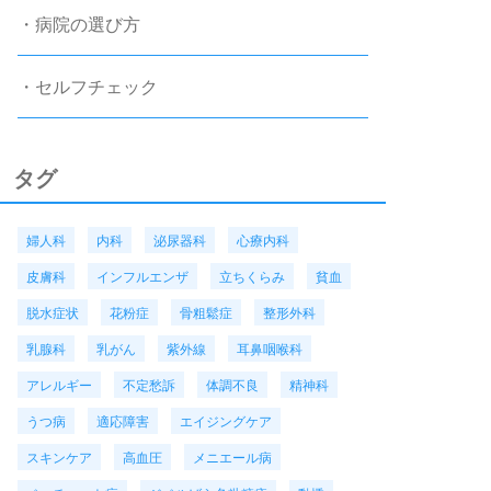
・病院の選び方
・セルフチェック
タグ
婦人科
内科
泌尿器科
心療内科
皮膚科
インフルエンザ
立ちくらみ
貧血
脱水症状
花粉症
骨粗鬆症
整形外科
乳腺科
乳がん
紫外線
耳鼻咽喉科
アレルギー
不定愁訴
体調不良
精神科
うつ病
適応障害
エイジングケア
スキンケア
高血圧
メニエール病