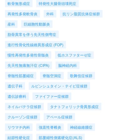
軟骨無形成症
特発性大腿骨頭壊死症
再発性多発軟骨炎
外科
抗リン脂質抗体症候群
産科
巨細胞性動脈炎
肋骨異常を伴う先天性側弯症
進行性骨化性線維異形成症 (FOP)
慢性再発性多発性骨髄炎
低ホスファターゼ症
先天性無痛無汗症 (CIPA)
脳神経内科
脊髄性筋萎縮症
脊髄空洞症
歌舞伎症候群
遺伝子科
ルビンシュタイン・テイビ症候群
遺伝診療科
ファイファー症候群
ネイルパテラ症候群
タナトフォリック骨異形成症
クルーゾン症候群
アペール症候群
リウマチ内科
強直性脊椎炎
神経線維腫症
結節性硬化症
筋萎縮性側索硬化症(ALS)