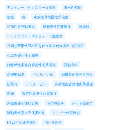
アントレー・ビクスラー症候群
膿疱性乾癬
便秘
痔
家族性良性慢性天疱瘡
結節性多発動脈炎
球脊髄性筋萎縮症
神経科
ハッチンソン・ギルフォード症候群
禿頭と変形性脊椎症を伴う常染色体劣性白質脳症
亜急性硬化性全脳炎
好酸球性多発血管炎性肉芽腫症
腎臓内科
高安動脈炎
ドケルバン病
顕微鏡的多発血管炎
肌荒れ
アフターピル
多発性血管炎性肉芽腫症
肥満
進行性多巣性白質脳症
原発性硬化性胆管炎
小児神経科
レット症候群
肺動脈性高血圧症(PAH)
アトピー性脊髄炎
HTLV-1関連脊髄症
消化器外科