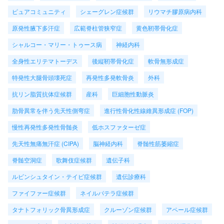
ピュアコミュニティ
シェーグレン症候群
リウマチ膠原病内科
原発性腋下多汗症
広範脊柱管狭窄症
黄色靭帯骨化症
シャルコー・マリー・トゥース病
神経内科
全身性エリテマトーデス
後縦靭帯骨化症
軟骨無形成症
特発性大腿骨頭壊死症
再発性多発軟骨炎
外科
抗リン脂質抗体症候群
産科
巨細胞性動脈炎
肋骨異常を伴う先天性側弯症
進行性骨化性線維異形成症 (FOP)
慢性再発性多発性骨髄炎
低ホスファターゼ症
先天性無痛無汗症 (CIPA)
脳神経内科
脊髄性筋萎縮症
脊髄空洞症
歌舞伎症候群
遺伝子科
ルビンシュタイン・テイビ症候群
遺伝診療科
ファイファー症候群
ネイルパテラ症候群
タナトフォリック骨異形成症
クルーゾン症候群
アペール症候群