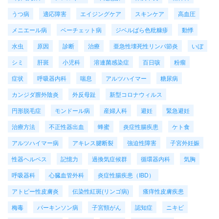
うつ病
適応障害
エイジングケア
スキンケア
高血圧
メニエール病
ベーチェット病
ジベルばら色粃糠疹
動悸
水虫
原因
診断
治療
亜急性壊死性リンパ節炎
いぼ
シミ
肝斑
小児科
溶連菌感染症
百日咳
粉瘤
症状
呼吸器内科
喘息
アルツハイマー
糖尿病
カンジダ膣外陰炎
外反母趾
新型コロナウィルス
円形脱毛症
モンドール病
産婦人科
避妊
緊急避妊
治療方法
不正性器出血
蜂蜜
炎症性腸疾患
ケト食
アルツハイマー病
アキレス腱断裂
強迫性障害
子宮外妊娠
性器ヘルペス
記憶力
過換気症候群
循環器内科
気胸
呼吸器科
心臓血管外科
炎症性腸疾患（IBD）
アトピー性皮膚炎
伝染性紅斑(リンゴ病)
瘙痒性皮膚疾患
梅毒
パーキンソン病
子宮頸がん
認知症
ニキビ