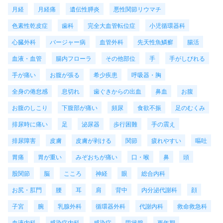
月経
月経痛
遺伝性膵炎
悪性関節リウマチ
色素性乾皮症
歯科
完全大血管転位症
小児循環器科
心臓外科
バージャー病
血管外科
先天性魚鱗癬
腸活
血液・血管
腸内フローラ
その他部位
手
手がしびれる
手が痛い
お腹が張る
希少疾患
呼吸器・胸
全身の倦怠感
息切れ
歯ぐきからの出血
鼻血
お腹
お腹のしこり
下腹部が痛い
頻尿
食欲不振
足のむくみ
排尿時に痛い
足
泌尿器
歩行困難
手の震え
排尿障害
皮膚
皮膚が剥ける
関節
疲れやすい
嘔吐
胃痛
胃が重い
みぞおちが痛い
口・喉
鼻
頭
股関節
脳
こころ
神経
眼
総合内科
お尻・肛門
腰
耳
肩
背中
内分泌代謝科
顔
子宮
腕
乳腺外科
循環器外科
代謝内科
救命救急科
血液内科
感染症内科
感染症
甲状腺
更年期