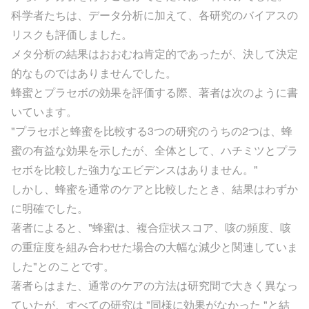
科学者たちは、データ分析に加えて、各研究のバイアスの
リスクも評価しました。
メタ分析の結果はおおむね肯定的であったが、決して決定
的なものではありませんでした。
蜂蜜とプラセボの効果を評価する際、著者は次のように書
いています。
"プラセボと蜂蜜を比較する3つの研究のうちの2つは、蜂
蜜の有益な効果を示したが、全体として、ハチミツとプラ
セボを比較した強力なエビデンスはありません。"
しかし、蜂蜜を通常のケアと比較したとき、結果はわずか
に明確でした。
著者によると、"蜂蜜は、複合症状スコア、咳の頻度、咳
の重症度を組み合わせた場合の大幅な減少と関連していま
した"とのことです。
著者らはまた、通常のケアの方法は研究間で大きく異なっ
ていたが、すべての研究は "同様に効果がなかった "と結