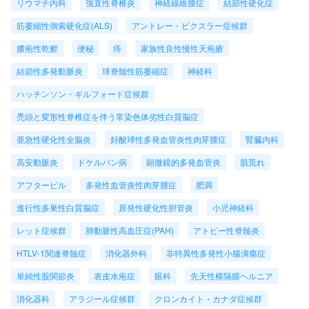
リウマチ内科
強直性脊椎炎
神経線維腫症
結節性硬化症
筋萎縮性側索硬化症(ALS)
アントレー・ビクスラー症候群
膿疱性乾癬
便秘
痔
家族性良性慢性天疱瘡
結節性多発動脈炎
球脊髄性筋萎縮症
神経科
ハッチンソン・ギルフォード症候群
禿頭と変形性脊椎症を伴う常染色体劣性白質脳症
亜急性硬化性全脳炎
好酸球性多発血管炎性肉芽腫症
腎臓内科
高安動脈炎
ドケルバン病
顕微鏡的多発血管炎
肌荒れ
アフターピル
多発性血管炎性肉芽腫症
肥満
進行性多巣性白質脳症
原発性硬化性胆管炎
小児神経科
レット症候群
肺動脈性高血圧症(PAH)
アトピー性脊髄炎
HTLV-1関連脊髄症
消化器外科
非特異性多発性小腸潰瘍症
単純性股関節炎
表皮水疱症
眼科
先天性横隔膜ヘルニア
消化器科
アラジール症候群
クロンカイト・カナダ症候群