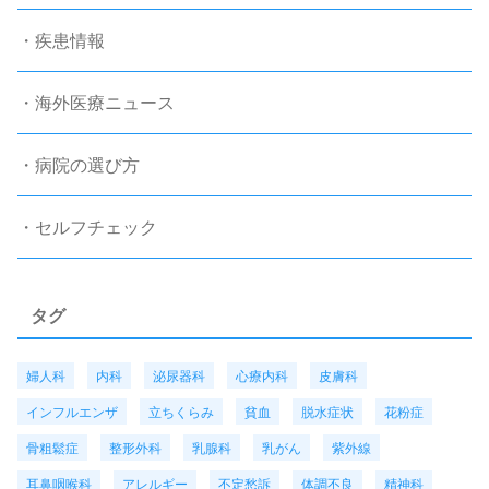
・疾患情報
・海外医療ニュース
・病院の選び方
・セルフチェック
タグ
婦人科
内科
泌尿器科
心療内科
皮膚科
インフルエンザ
立ちくらみ
貧血
脱水症状
花粉症
骨粗鬆症
整形外科
乳腺科
乳がん
紫外線
耳鼻咽喉科
アレルギー
不定愁訴
体調不良
精神科