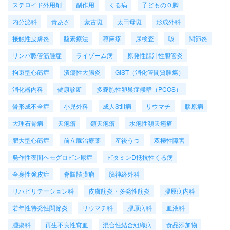
ステロイド外用剤
副作用
くる病
子どものＯ脚
内分泌科
青あざ
蒙古斑
太田母斑
形成外科
接触性皮膚炎
酸素療法
蕁麻疹
尿検査
咳
関節炎
リンパ脈管筋腫症
ライゾーム病
原発性胆汁性胆管炎
拘束型心筋症
潰瘍性大腸炎
GIST（消化管間質腫瘍）
消化器内科
健康診断
多嚢胞性卵巣症候群（PCOS）
骨形成不全症
小児外科
成人Still病
リウマチ
膠原病
大理石骨病
天疱瘡
類天疱瘡
水疱性類天疱瘡
肥大型心筋症
前立腺治療薬
産後うつ
双極性障害
発作性夜間ヘモグロビン尿症
ビタミンD抵抗性くる病
全身性強皮症
脊髄髄膜瘤
脳神経外科
リハビリテーション科
皮膚筋炎・多発性筋炎
膠原病内科
若年性特発性関節炎
リウマチ科
膠原病科
血液科
腫瘍科
再生不良性貧血
混合性結合組織病
食品添加物