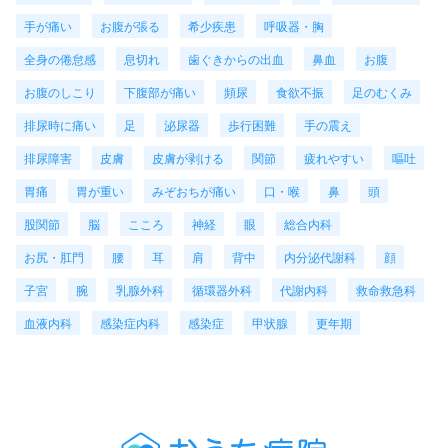
手が痛い
お腹が張る
希少疾患
呼吸器・胸
全身の倦怠感
息切れ
歯ぐきからの出血
鼻血
お腹
お腹のしこり
下腹部が痛い
頻尿
食欲不振
足のむくみ
排尿時に痛い
足
泌尿器
歩行困難
手の震え
排尿障害
皮膚
皮膚が剥ける
関節
疲れやすい
嘔吐
胃痛
胃が重い
みぞおちが痛い
口・喉
鼻
頭
股関節
脳
こころ
神経
眼
総合内科
お尻・肛門
腰
耳
肩
背中
内分泌代謝科
顔
子宮
腕
乳腺外科
循環器外科
代謝内科
救命救急科
血液内科
感染症内科
感染症
甲状腺
更年期