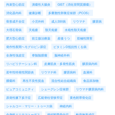
拘束型心筋症
潰瘍性大腸炎
GIST（消化管間質腫瘍）
消化器内科
健康診断
多嚢胞性卵巣症候群（PCOS）
骨形成不全症
小児外科
成人Still病
リウマチ
膠原病
大理石骨病
天疱瘡
類天疱瘡
水疱性類天疱瘡
肥大型心筋症
前立腺治療薬
産後うつ
双極性障害
発作性夜間ヘモグロビン尿症
ビタミンD抵抗性くる病
全身性強皮症
脊髄髄膜瘤
脳神経外科
リハビリテーション科
皮膚筋炎・多発性筋炎
膠原病内科
若年性特発性関節炎
リウマチ科
膠原病科
血液科
腫瘍科
再生不良性貧血
混合性結合組織病
食品添加物
ピュアコミュニティ
シェーグレン症候群
リウマチ膠原病内科
原発性腋下多汗症
広範脊柱管狭窄症
黄色靭帯骨化症
シャルコー・マリー・トゥース病
神経内科
全身性エリテマトーデス
後縦靭帯骨化症
軟骨無形成症