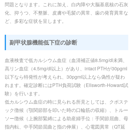
問題となります。これに加え、白内障や大脳基底核の石灰
化、抑うつ、不整脈、皮膚や毛髪の異常、歯の発育異常な
ど、多彩な症状を呈します。
副甲状腺機能低下症の診断
血液検査で低カルシウム血症（血清補正値8.5mg/dl未満、
高リン血症（4.5mg/dl以上）があり、intact PTHが30pgml
以下なら特発性が考えられ、30pgml以上なら偽性が疑わ
れます。確定診断にはPTH負荷試験（Ellsworth-Howard試
験）を行います。
低カルシウム血症の時に見られる所見としては、クボステ
ック徴候（顎関節部を叩いた時の口輪筋の収縮）、トルー
ソー徴候（上腕部緊縛による助産婦手位：手関節屈曲、母
指内転、中手関節屈曲と指の伸展）、心電図異常（QT延