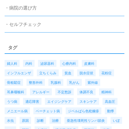
・病院の選び方
・セルフチェック
タグ
婦人科
内科
泌尿器科
心療内科
皮膚科
インフルエンザ
立ちくらみ
貧血
脱水症状
花粉症
骨粗鬆症
整形外科
乳腺科
乳がん
紫外線
耳鼻咽喉科
アレルギー
不定愁訴
体調不良
精神科
うつ病
適応障害
エイジングケア
スキンケア
高血圧
メニエール病
ベーチェット病
ジベルばら色粃糠疹
動悸
水虫
原因
診断
治療
亜急性壊死性リンパ節炎
いぼ