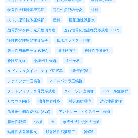
特発性大腿骨頭壊死症
再発性多発軟骨炎
外科
抗リン脂質抗体症候群
産科
巨細胞性動脈炎
肋骨異常を伴う先天性側弯症
進行性骨化性線維異形成症 (FOP)
慢性再発性多発性骨髄炎
低ホスファターゼ症
先天性無痛無汗症 (CIPA)
脳神経内科
脊髄性筋萎縮症
脊髄空洞症
歌舞伎症候群
遺伝子科
ルビンシュタイン・テイビ症候群
遺伝診療科
ファイファー症候群
ネイルパテラ症候群
タナトフォリック骨異形成症
クルーゾン症候群
アペール症候群
リウマチ内科
強直性脊椎炎
神経線維腫症
結節性硬化症
筋萎縮性側索硬化症(ALS)
アントレー・ビクスラー症候群
膿疱性乾癬
便秘
痔
家族性良性慢性天疱瘡
結節性多発動脈炎
球脊髄性筋萎縮症
神経科