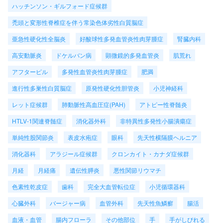
ハッチンソン・ギルフォード症候群
禿頭と変形性脊椎症を伴う常染色体劣性白質脳症
亜急性硬化性全脳炎
好酸球性多発血管炎性肉芽腫症
腎臓内科
高安動脈炎
ドケルバン病
顕微鏡的多発血管炎
肌荒れ
アフターピル
多発性血管炎性肉芽腫症
肥満
進行性多巣性白質脳症
原発性硬化性胆管炎
小児神経科
レット症候群
肺動脈性高血圧症(PAH)
アトピー性脊髄炎
HTLV-1関連脊髄症
消化器外科
非特異性多発性小腸潰瘍症
単純性股関節炎
表皮水疱症
眼科
先天性横隔膜ヘルニア
消化器科
アラジール症候群
クロンカイト・カナダ症候群
月経
月経痛
遺伝性膵炎
悪性関節リウマチ
色素性乾皮症
歯科
完全大血管転位症
小児循環器科
心臓外科
バージャー病
血管外科
先天性魚鱗癬
腸活
血液・血管
腸内フローラ
その他部位
手
手がしびれる