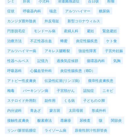
シミ
肝斑
小児科
溶連菌感染症
百日咳
粉瘤
症状
呼吸器内科
喘息
アルツハイマー
糖尿病
カンジダ膣外陰炎
外反母趾
新型コロナウィルス
円形脱毛症
モンドール病
産婦人科
避妊
緊急避妊
治療方法
不正性器出血
蜂蜜
炎症性腸疾患
ケト食
アルツハイマー病
アキレス腱断裂
強迫性障害
子宮外妊娠
性器ヘルペス
記憶力
過換気症候群
循環器内科
気胸
呼吸器科
心臓血管外科
炎症性腸疾患（IBD）
アトピー性皮膚炎
伝染性紅斑(リンゴ病)
瘙痒性皮膚疾患
梅毒
パーキンソン病
子宮頸がん
認知症
ニキビ
ステロイド外用剤
副作用
くる病
子どものＯ脚
内分泌科
青あざ
蒙古斑
太田母斑
形成外科
接触性皮膚炎
酸素療法
蕁麻疹
尿検査
咳
関節炎
リンパ脈管筋腫症
ライゾーム病
原発性胆汁性胆管炎