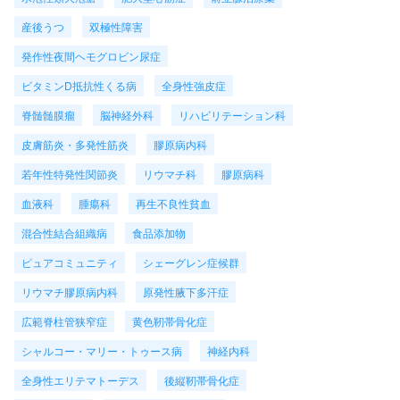
産後うつ
双極性障害
発作性夜間ヘモグロビン尿症
ビタミンD抵抗性くる病
全身性強皮症
脊髄髄膜瘤
脳神経外科
リハビリテーション科
皮膚筋炎・多発性筋炎
膠原病内科
若年性特発性関節炎
リウマチ科
膠原病科
血液科
腫瘍科
再生不良性貧血
混合性結合組織病
食品添加物
ピュアコミュニティ
シェーグレン症候群
リウマチ膠原病内科
原発性腋下多汗症
広範脊柱管狭窄症
黄色靭帯骨化症
シャルコー・マリー・トゥース病
神経内科
全身性エリテマトーデス
後縦靭帯骨化症