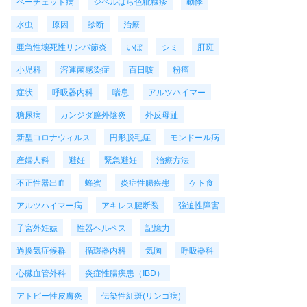
ベーチェット病
ジベルばら色粃糠疹
動悸
水虫
原因
診断
治療
亜急性壊死性リンパ節炎
いぼ
シミ
肝斑
小児科
溶連菌感染症
百日咳
粉瘤
症状
呼吸器内科
喘息
アルツハイマー
糖尿病
カンジダ膣外陰炎
外反母趾
新型コロナウィルス
円形脱毛症
モンドール病
産婦人科
避妊
緊急避妊
治療方法
不正性器出血
蜂蜜
炎症性腸疾患
ケト食
アルツハイマー病
アキレス腱断裂
強迫性障害
子宮外妊娠
性器ヘルペス
記憶力
過換気症候群
循環器内科
気胸
呼吸器科
心臓血管外科
炎症性腸疾患（IBD）
アトピー性皮膚炎
伝染性紅斑(リンゴ病)