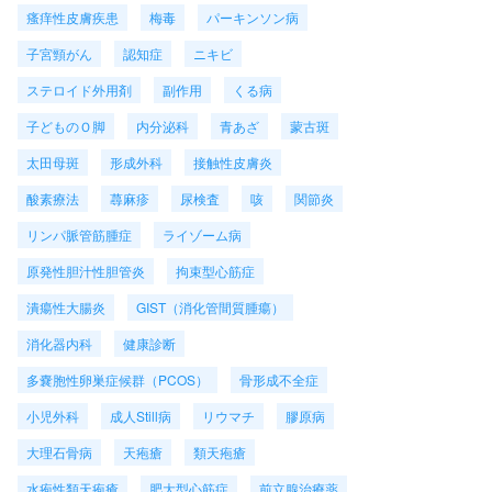
瘙痒性皮膚疾患
梅毒
パーキンソン病
子宮頸がん
認知症
ニキビ
ステロイド外用剤
副作用
くる病
子どものＯ脚
内分泌科
青あざ
蒙古斑
太田母斑
形成外科
接触性皮膚炎
酸素療法
蕁麻疹
尿検査
咳
関節炎
リンパ脈管筋腫症
ライゾーム病
原発性胆汁性胆管炎
拘束型心筋症
潰瘍性大腸炎
GIST（消化管間質腫瘍）
消化器内科
健康診断
多嚢胞性卵巣症候群（PCOS）
骨形成不全症
小児外科
成人Still病
リウマチ
膠原病
大理石骨病
天疱瘡
類天疱瘡
水疱性類天疱瘡
肥大型心筋症
前立腺治療薬