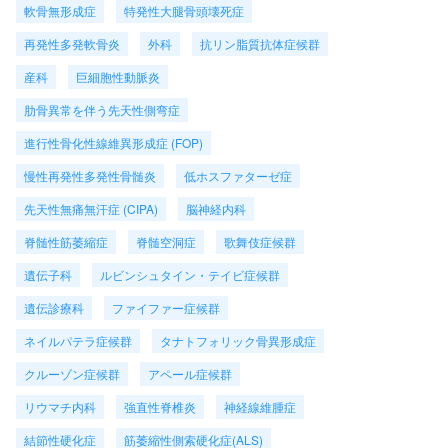
軟骨無形成症
特発性大腿骨頭壊死症
再発性多発軟骨炎
外科
抗リン脂質抗体症候群
産科
巨細胞性動脈炎
肋骨異常を伴う先天性側弯症
進行性骨化性線維異形成症 (FOP)
慢性再発性多発性骨髄炎
低ホスファターゼ症
先天性無痛無汗症 (CIPA)
脳神経内科
脊髄性筋萎縮症
脊髄空洞症
歌舞伎症候群
遺伝子科
ルビンシュタイン・テイビ症候群
遺伝診療科
ファイファー症候群
ネイルパテラ症候群
タナトフォリック骨異形成症
クルーゾン症候群
アペール症候群
リウマチ内科
強直性脊椎炎
神経線維腫症
結節性硬化症
筋萎縮性側索硬化症(ALS)