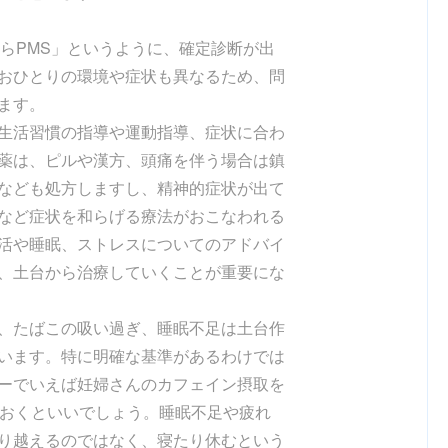
う
たらPMS」というように、確定診断が出
おひとりの環境や症状も異なるため、問
ます。
生活習慣の指導や運動指導、症状に合わ
薬は、ピルや漢方、頭痛を伴う場合は鎮
なども処方しますし、精神的症状が出て
など症状を和らげる療法がおこなわれる
活や睡眠、ストレスについてのアドバイ
、土台から治療していくことが重要にな
、たばこの吸い過ぎ、睡眠不足は土台作
います。特に明確な基準があるわけでは
ーでいえば妊婦さんのカフェイン摂取を
ておくといいでしょう。睡眠不足や疲れ
り越えるのではなく、寝たり休むという