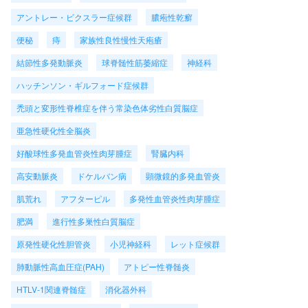
アントレー・ビクスラー症候群
膿疱性乾癬
便秘
痔
家族性良性慢性天疱瘡
結節性多発動脈炎
球脊髄性筋萎縮症
神経科
ハッチンソン・ギルフォード症候群
禿頭と変形性脊椎症を伴う常染色体劣性白質脳症
亜急性硬化性全脳炎
好酸球性多発血管炎性肉芽腫症
腎臓内科
高安動脈炎
ドケルバン病
顕微鏡的多発血管炎
肌荒れ
アフターピル
多発性血管炎性肉芽腫症
肥満
進行性多巣性白質脳症
原発性硬化性胆管炎
小児神経科
レット症候群
肺動脈性高血圧症(PAH)
アトピー性脊髄炎
HTLV-1関連脊髄症
消化器外科