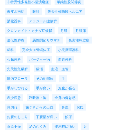
非特異性多発性小腸潰瘍症
単純性股関節炎
表皮水疱症
眼科
先天性横隔膜ヘルニア
消化器科
アラジール症候群
クロンカイト・カナダ症候群
月経
月経痛
遺伝性膵炎
悪性関節リウマチ
色素性乾皮症
歯科
完全大血管転位症
小児循環器科
心臓外科
バージャー病
血管外科
先天性魚鱗癬
腸活
血液・血管
腸内フローラ
その他部位
手
手がしびれる
手が痛い
お腹が張る
希少疾患
呼吸器・胸
全身の倦怠感
息切れ
歯ぐきからの出血
鼻血
お腹
お腹のしこり
下腹部が痛い
頻尿
食欲不振
足のむくみ
排尿時に痛い
足