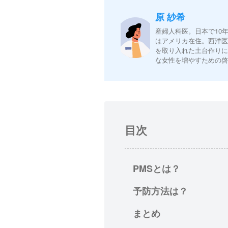
原 紗希
産婦人科医。日本で10
はアメリカ在住。西洋
を取り入れた土台作り
な女性を増やすための
目次
PMSとは？
予防方法は？
まとめ