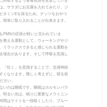
に摂取するよう栄養状態を見直していき
は、サラダにお豆腐を入れてみたり、ジ
ビタミンEを採るため、ナッツをおやつ
、簡単に取り入れることが出来きます。
もPMSの症状が軽いと言われていま
を整える運動として、ウォーキングやジ
、リラックスできると感じられる運動を
る場合があります。そして呼吸を意識し
、「吐く」を意識することで、交感神経
すくなります。難しく考えずに、寝る前
ください。
ないのは睡眠です。睡眠はホルモンバラ
。明るい光は、眠りに重要なメラトニン
時間はライトを一段暗くしたり、ブルー