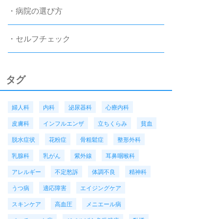
・病院の選び方
・セルフチェック
タグ
婦人科
内科
泌尿器科
心療内科
皮膚科
インフルエンザ
立ちくらみ
貧血
脱水症状
花粉症
骨粗鬆症
整形外科
乳腺科
乳がん
紫外線
耳鼻咽喉科
アレルギー
不定愁訴
体調不良
精神科
うつ病
適応障害
エイジングケア
スキンケア
高血圧
メニエール病