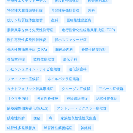
全身性エリテマトーデス
後縦靭帯骨化症
軟骨無形成症
特発性大腿骨頭壊死症
再発性多発軟骨炎
外科
抗リン脂質抗体症候群
産科
巨細胞性動脈炎
肋骨異常を伴う先天性側弯症
進行性骨化性線維異形成症 (FOP)
慢性再発性多発性骨髄炎
低ホスファターゼ症
先天性無痛無汗症 (CIPA)
脳神経内科
脊髄性筋萎縮症
脊髄空洞症
歌舞伎症候群
遺伝子科
ルビンシュタイン・テイビ症候群
遺伝診療科
ファイファー症候群
ネイルパテラ症候群
タナトフォリック骨異形成症
クルーゾン症候群
アペール症候群
リウマチ内科
強直性脊椎炎
神経線維腫症
結節性硬化症
筋萎縮性側索硬化症(ALS)
アントレー・ビクスラー症候群
膿疱性乾癬
便秘
痔
家族性良性慢性天疱瘡
結節性多発動脈炎
球脊髄性筋萎縮症
神経科