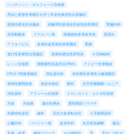
ハッチンソン・ギルフォード症候群
禿頭と変形性脊椎症を伴う常染色体劣性白質脳症
亜急性硬化性全脳炎
好酸球性多発血管炎性肉芽腫症
腎臓内科
高安動脈炎
ドケルバン病
顕微鏡的多発血管炎
肌荒れ
アフターピル
多発性血管炎性肉芽腫症
肥満
進行性多巣性白質脳症
原発性硬化性胆管炎
小児神経科
レット症候群
肺動脈性高血圧症(PAH)
アトピー性脊髄炎
HTLV-1関連脊髄症
消化器外科
非特異性多発性小腸潰瘍症
単純性股関節炎
表皮水疱症
眼科
先天性横隔膜ヘルニア
消化器科
アラジール症候群
クロンカイト・カナダ症候群
月経
月経痛
遺伝性膵炎
悪性関節リウマチ
色素性乾皮症
歯科
完全大血管転位症
小児循環器科
心臓外科
バージャー病
血管外科
先天性魚鱗癬
腸活
血液・血管
腸内フローラ
その他部位
手
手がしびれる