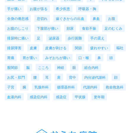
手が痛い
お腹が張る
希少疾患
呼吸器・胸
全身の倦怠感
息切れ
歯ぐきからの出血
鼻血
お腹
お腹のしこり
下腹部が痛い
頻尿
食欲不振
足のむくみ
排尿時に痛い
足
泌尿器
歩行困難
手の震え
排尿障害
皮膚
皮膚が剥ける
関節
疲れやすい
嘔吐
胃痛
胃が重い
みぞおちが痛い
口・喉
鼻
頭
股関節
脳
こころ
神経
眼
総合内科
お尻・肛門
腰
耳
肩
背中
内分泌代謝科
顔
子宮
腕
乳腺外科
循環器外科
代謝内科
救命救急科
血液内科
感染症内科
感染症
甲状腺
更年期