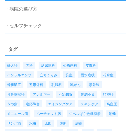
・病院の選び方
・セルフチェック
タグ
婦人科
内科
泌尿器科
心療内科
皮膚科
インフルエンザ
立ちくらみ
貧血
脱水症状
花粉症
骨粗鬆症
整形外科
乳腺科
乳がん
紫外線
耳鼻咽喉科
アレルギー
不定愁訴
体調不良
精神科
うつ病
適応障害
エイジングケア
スキンケア
高血圧
メニエール病
ベーチェット病
ジベルばら色粃糠疹
動悸
リンパ節
水虫
原因
診断
治療