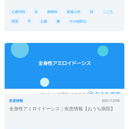
心療内科
足
精神科
産婦人科
頭
こころ
関節
手
お腹
腰
その他部位
疾患情報
2021/12/06
全身性アミロイドーシス｜疾患情報【おうち病院】