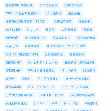
原発性胆汁性胆管炎
拘束型心筋症
潰瘍性大腸炎
GIST（消化管間質腫瘍）
消化器内科
健康診断
多嚢胞性卵巣症候群（PCOS）
骨形成不全症
小児外科
成人Still病
リウマチ
膠原病
大理石骨病
天疱瘡
類天疱瘡
水疱性類天疱瘡
肥大型心筋症
前立腺治療薬
産後うつ
双極性障害
発作性夜間ヘモグロビン尿症
ビタミンD抵抗性くる病
全身性強皮症
脊髄髄膜瘤
脳神経外科
リハビリテーション科
皮膚筋炎・多発性筋炎
膠原病内科
若年性特発性関節炎
リウマチ科
膠原病科
血液科
腫瘍科
再生不良性貧血
混合性結合組織病
食品添加物
ピュアコミュニティ
シェーグレン症候群
リウマチ膠原病内科
原発性腋下多汗症
広範脊柱管狭窄症
黄色靭帯骨化症
シャルコー・マリー・トゥース病
神経内科