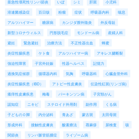
亜急性壊死性リンパ節炎
いぼ
シミ
肝斑
小児科
溶連菌感染症
百日咳
粉瘤
症状
呼吸器内科
喘息
アルツハイマー
糖尿病
カンジダ膣外陰炎
外反母趾
新型コロナウィルス
円形脱毛症
モンドール病
産婦人科
避妊
緊急避妊
治療方法
不正性器出血
蜂蜜
炎症性腸疾患
ケト食
アルツハイマー病
アキレス腱断裂
強迫性障害
子宮外妊娠
性器ヘルペス
記憶力
過換気症候群
循環器内科
気胸
呼吸器科
心臓血管外科
炎症性腸疾患（IBD）
アトピー性皮膚炎
伝染性紅斑(リンゴ病)
瘙痒性皮膚疾患
梅毒
パーキンソン病
子宮頸がん
認知症
ニキビ
ステロイド外用剤
副作用
くる病
子どものＯ脚
内分泌科
青あざ
蒙古斑
太田母斑
形成外科
接触性皮膚炎
酸素療法
蕁麻疹
尿検査
咳
関節炎
リンパ脈管筋腫症
ライゾーム病