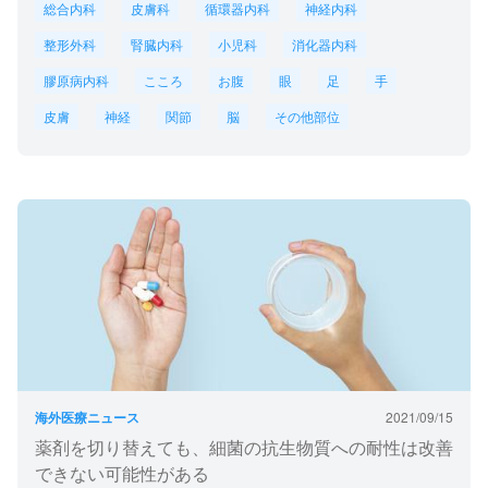
総合内科
皮膚科
循環器内科
神経内科
整形外科
腎臓内科
小児科
消化器内科
膠原病内科
こころ
お腹
眼
足
手
皮膚
神経
関節
脳
その他部位
海外医療ニュース
2021/09/15
薬剤を切り替えても、細菌の抗生物質への耐性は改善
できない可能性がある