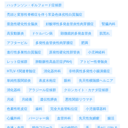
ハッチンソン・ギルフォード症候群
禿頭と変形性脊椎症を伴う常染色体劣性白質脳症
亜急性硬化性全脳炎
好酸球性多発血管炎性肉芽腫症
腎臓内科
高安動脈炎
ドケルバン病
顕微鏡的多発血管炎
肌荒れ
アフターピル
多発性血管炎性肉芽腫症
肥満
進行性多巣性白質脳症
原発性硬化性胆管炎
小児神経科
レット症候群
肺動脈性高血圧症(PAH)
アトピー性脊髄炎
HTLV-1関連脊髄症
消化器外科
非特異性多発性小腸潰瘍症
単純性股関節炎
表皮水疱症
眼科
先天性横隔膜ヘルニア
消化器科
アラジール症候群
クロンカイト・カナダ症候群
月経
月経痛
遺伝性膵炎
悪性関節リウマチ
色素性乾皮症
歯科
完全大血管転位症
小児循環器科
心臓外科
バージャー病
血管外科
先天性魚鱗癬
腸活
血液・血管
腸内フローラ
その他部位
手
手がしびれる