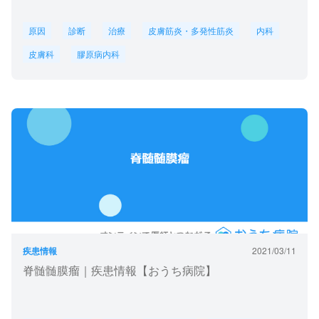
原因
診断
治療
皮膚筋炎・多発性筋炎
内科
皮膚科
膠原病内科
疾患情報
2021/03/11
脊髄髄膜瘤｜疾患情報【おうち病院】