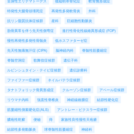
全身性エリテマトーデス
後縦靭帯骨化症
軟骨無形成症
特発性大腿骨頭壊死症
再発性多発軟骨炎
外科
抗リン脂質抗体症候群
産科
巨細胞性動脈炎
肋骨異常を伴う先天性側弯症
進行性骨化性線維異形成症 (FOP)
慢性再発性多発性骨髄炎
低ホスファターゼ症
先天性無痛無汗症 (CIPA)
脳神経内科
脊髄性筋萎縮症
脊髄空洞症
歌舞伎症候群
遺伝子科
ルビンシュタイン・テイビ症候群
遺伝診療科
ファイファー症候群
ネイルパテラ症候群
タナトフォリック骨異形成症
クルーゾン症候群
アペール症候群
リウマチ内科
強直性脊椎炎
神経線維腫症
結節性硬化症
筋萎縮性側索硬化症(ALS)
アントレー・ビクスラー症候群
膿疱性乾癬
便秘
痔
家族性良性慢性天疱瘡
結節性多発動脈炎
球脊髄性筋萎縮症
神経科