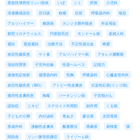
亜急性壊死性リンパ節炎
いぼ
シミ
肝斑
小児科
溶連菌感染症
百日咳
粉瘤
症状
呼吸器内科
喘息
アルツハイマー
糖尿病
カンジダ膣外陰炎
外反母趾
新型コロナウィルス
円形脱毛症
モンドール病
産婦人科
避妊
緊急避妊
治療方法
不正性器出血
蜂蜜
炎症性腸疾患
ケト食
アルツハイマー病
アキレス腱断裂
強迫性障害
子宮外妊娠
性器ヘルペス
記憶力
過換気症候群
循環器内科
気胸
呼吸器科
心臓血管外科
炎症性腸疾患（IBD）
アトピー性皮膚炎
伝染性紅斑(リンゴ病)
瘙痒性皮膚疾患
梅毒
パーキンソン病
子宮頸がん
認知症
ニキビ
ステロイド外用剤
副作用
くる病
子どものＯ脚
内分泌科
青あざ
蒙古斑
太田母斑
形成外科
接触性皮膚炎
酸素療法
蕁麻疹
尿検査
咳
関節炎
リンパ脈管筋腫症
ライゾーム病