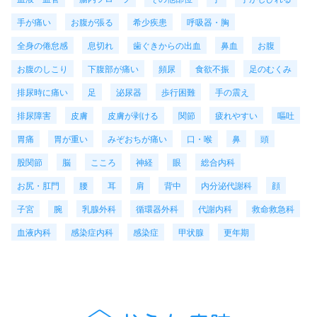
手が痛い
お腹が張る
希少疾患
呼吸器・胸
全身の倦怠感
息切れ
歯ぐきからの出血
鼻血
お腹
お腹のしこり
下腹部が痛い
頻尿
食欲不振
足のむくみ
排尿時に痛い
足
泌尿器
歩行困難
手の震え
排尿障害
皮膚
皮膚が剥ける
関節
疲れやすい
嘔吐
胃痛
胃が重い
みぞおちが痛い
口・喉
鼻
頭
股関節
脳
こころ
神経
眼
総合内科
お尻・肛門
腰
耳
肩
背中
内分泌代謝科
顔
子宮
腕
乳腺外科
循環器外科
代謝内科
救命救急科
血液内科
感染症内科
感染症
甲状腺
更年期