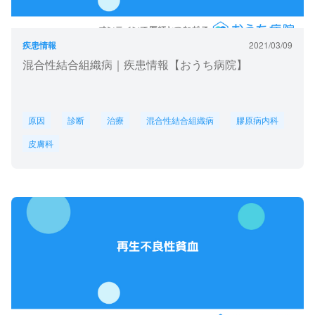
疾患情報
2021/03/09
混合性結合組織病｜疾患情報【おうち病院】
原因
診断
治療
混合性結合組織病
膠原病内科
皮膚科