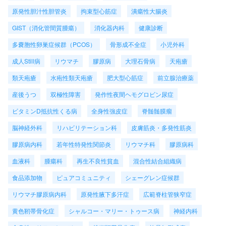
原発性胆汁性胆管炎
拘束型心筋症
潰瘍性大腸炎
GIST（消化管間質腫瘍）
消化器内科
健康診断
多嚢胞性卵巣症候群（PCOS）
骨形成不全症
小児外科
成人Still病
リウマチ
膠原病
大理石骨病
天疱瘡
類天疱瘡
水疱性類天疱瘡
肥大型心筋症
前立腺治療薬
産後うつ
双極性障害
発作性夜間ヘモグロビン尿症
ビタミンD抵抗性くる病
全身性強皮症
脊髄髄膜瘤
脳神経外科
リハビリテーション科
皮膚筋炎・多発性筋炎
膠原病内科
若年性特発性関節炎
リウマチ科
膠原病科
血液科
腫瘍科
再生不良性貧血
混合性結合組織病
食品添加物
ピュアコミュニティ
シェーグレン症候群
リウマチ膠原病内科
原発性腋下多汗症
広範脊柱管狭窄症
黄色靭帯骨化症
シャルコー・マリー・トゥース病
神経内科