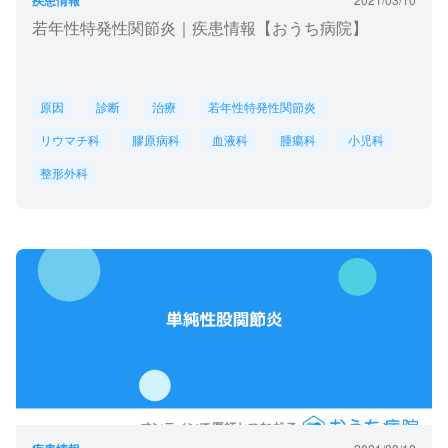
疾患情報
若年性特発性関節炎｜疾患情報【おうち病院】
原因
診断
治療
若年性特発性関節炎
リウマチ科
膠原病科
血液科
腫瘍科
小児科
整形外科